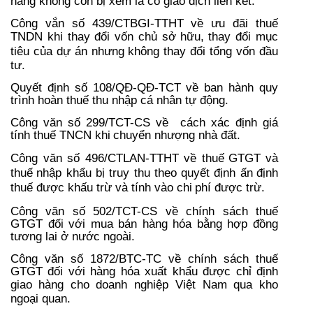
hàng không còn bị xem là có giao dịch liên kết.
Công vắn số 439/CTBGI-TTHT về
ưu
đãi thuế
TNDN khi thay đổi vốn chủ sở
hữu, thay đổi mục
tiêu của dự án nhưng
không thay đổi tổng vốn đầu
tư
.
Quyết định số 108/QĐ-QĐ-TCT về ban hành quy
trình hoàn thuế thu nhập cá nhân tự động.
Công văn số 299/TCT-CS về cách
xác định giá
tính thuế TNCN khi
chuyển nhượng nhà đất
.
Công văn số 496/CTLAN-TTHT về
thuế
GTGT
và
thuế
nhập khẩu bị truy thu theo
q
uyết định ấn
định
thuế được khấu trừ và tính vào chi
phí được trừ
.
Công văn số 502/TCT-CS về chính sách thuế
GTGT đối với mua bán hàng hóa bằng hợp đồng
tương lai ở nước ngoài.
Công văn số 1872/BTC-TC về chính sách thuế
GTGT đối với h
àng hóa xuất khẩu được chỉ định
giao
hàng cho doanh nghiệp Việt Nam qua kho
ngoại quan
.